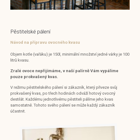
Pěstitelské pálení
Návod na přípravu ovocného kvasu
Objem kotle (vařáku) je 150l, minimální množství jedné várky je 100
litrů kvasu.
Zralé ovoce nepřijímáme, v naší palírně Vám vypálíme
pouze prokvašený kvas.
V režimu pěstitelského pálení si zákazník, který přiveze svůj
prokvašený kvas, po třech hodinách odváží hotový ovocný
destilát. Každému jednotlivému pěstiteli pálíme jeho kvas
samostatně. Tohoto svého pálení se může každý zákazník
účastnit.